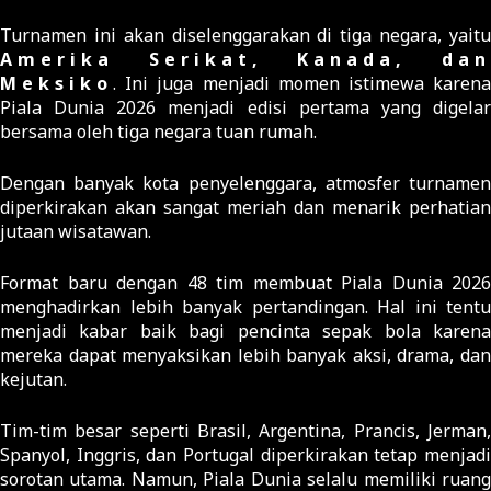
Turnamen ini akan diselenggarakan di tiga negara, yaitu
Amerika Serikat, Kanada, dan
Meksiko
. Ini juga menjadi momen istimewa karena
Piala Dunia 2026 menjadi edisi pertama yang digelar
bersama oleh tiga negara tuan rumah.
Dengan banyak kota penyelenggara, atmosfer turnamen
diperkirakan akan sangat meriah dan menarik perhatian
jutaan wisatawan.
Format baru dengan 48 tim membuat Piala Dunia 2026
menghadirkan lebih banyak pertandingan. Hal ini tentu
menjadi kabar baik bagi pencinta sepak bola karena
mereka dapat menyaksikan lebih banyak aksi, drama, dan
kejutan.
Tim-tim besar seperti Brasil, Argentina, Prancis, Jerman,
Spanyol, Inggris, dan Portugal diperkirakan tetap menjadi
sorotan utama. Namun, Piala Dunia selalu memiliki ruang