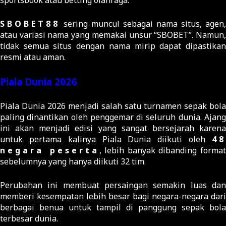
sportsbook atau betting olahraga.
SBOBET88
sering muncul sebagai nama situs, agen,
atau variasi nama yang memakai unsur “SBOBET”. Namun,
tidak semua situs dengan nama mirip dapat dipastikan
resmi atau aman.
Piala Dunia 2026
Piala Dunia 2026 menjadi salah satu turnamen sepak bola
paling dinantikan oleh penggemar di seluruh dunia. Ajang
ini akan menjadi edisi yang sangat bersejarah karena
untuk pertama kalinya Piala Dunia diikuti oleh
48
negara peserta
, lebih banyak dibanding forma
sebelumnya yang hanya diikuti 32 tim.
Perubahan ini membuat persaingan semakin luas dan
memberi kesempatan lebih besar bagi negara-negara dari
berbagai benua untuk tampil di panggung sepak bola
terbesar dunia.